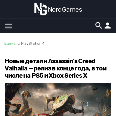
NordGames
search
person
menu
Главная
»
PlayStation 4
Новые детали Assassin's Creed
Valhalla — релиз в конце года, в том
числе на PS5 и Xbox Series X