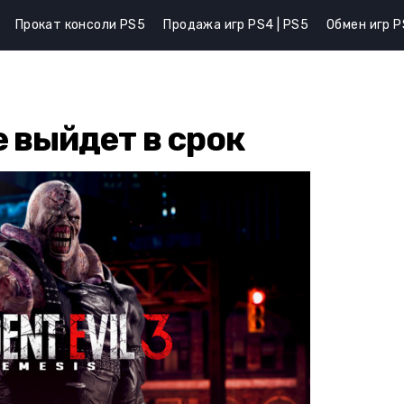
Прокат консоли PS5
Продажа игр PS4 | PS5
Обмен игр P
e выйдет в срок