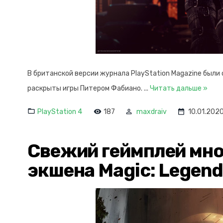
В британской версии журнала PlayStation Magazine был
раскрыты игры Питером Фабиано.
...
Читать дальше »
PlayStation 4
187
maxdraiv
10.01.202
Свежий геймплей мно
экшена Magic: Legen