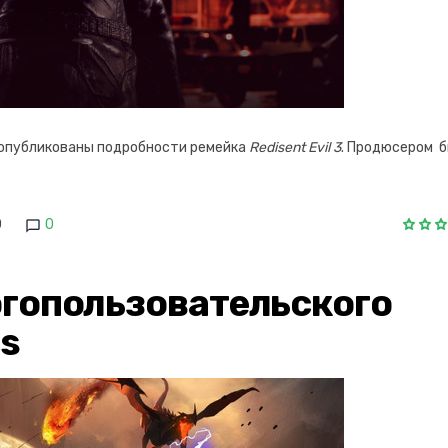
и опубликованы подробности ремейка
Redisent Evil 3
. Продюсером 
0
0
гопользовательского
ds