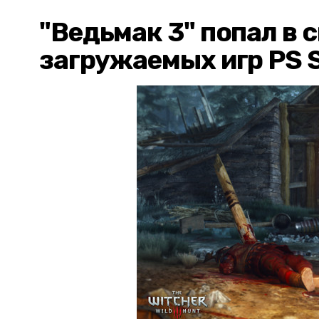
"Ведьмак 3" попал в 
загружаемых игр PS S