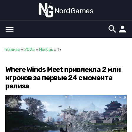
NordGames
search
person
menu
Главная
»
2025
»
Ноябрь
»
17
Where Winds Meet привлекла 2 млн
игроков за первые 24 с момента
релиза