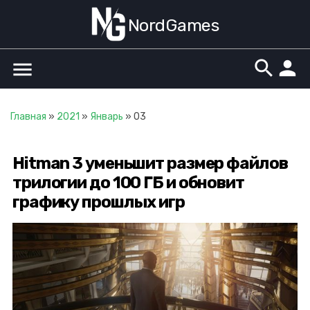
NordGames
search
person
menu
Главная
»
2021
»
Январь
»
03
Hitman 3 уменьшит размер файлов
трилогии до 100 ГБ и обновит
графику прошлых игр