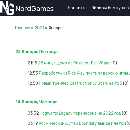
NordGames
Новости
Обзоры без купюр
Главная
»
2021
»
Январь
22 Января, Пятница
21:15
25 минут демо из Resident Evil Village
(0)
12:53
Разработчики Ride 4 выпустили версию игры д
12:50
Новый трейлер Destruction AllStars на PS5
(0)
14 Января, Четверг
03:32
Hogwarts Legacy перенесена на 2022 год
(0)
03:19
Космический шутер Boundary выйдет летом
(