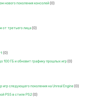
ом нового поколения консолей
(0)
м от третьего лица
(0)
rt
(0)
о 100 ГБ и обновит графику прошлых игр
(0)
лер игр следующего поколения на Unreal Engine
(0)
ой PS5 в стиле PS2
(0)