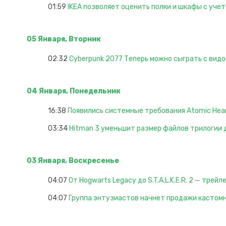
01:59
IKEA позволяет оценить полки и шкафы с учет
05 Января, Вторник
02:32
Cyberpunk 2077 Теперь можно сыграть с видо
04 Января, Понедельник
16:38
Появились системные требования Atomic Hea
03:34
Hitman 3 уменьшит размер файлов трилогии д
03 Января, Воскресенье
04:07
От Hogwarts Legacy до S.T.A.L.K.E.R. 2 — трей
04:07
Группа энтузиастов начнет продажи кастомн