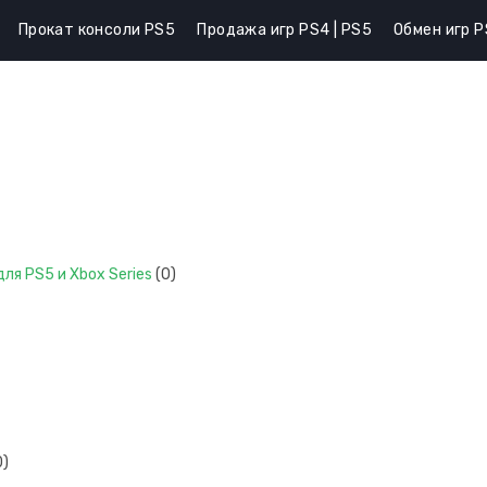
Прокат консоли PS5
Продажа игр PS4 | PS5
Обмен игр P
ля PS5 и Xbox Series
(0)
0)