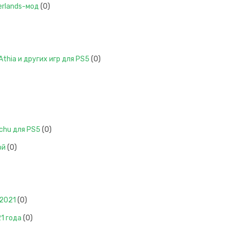
erlands-мод
(0)
thia и других игр для PS5
(0)
chu для PS5
(0)
ой
(0)
 2021
(0)
1 года
(0)