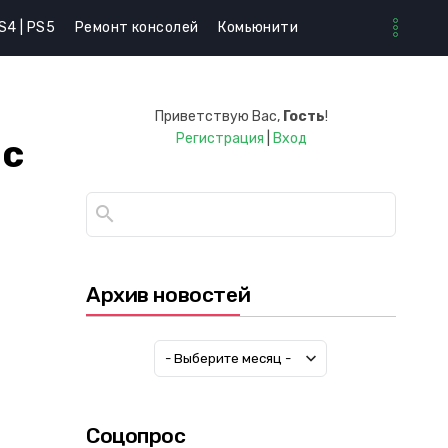
S4 | PS5
Ремонт консолей
Комьюнити
Приветствую Вас
,
Гость
!
Регистрация
|
Вход
 с
Архив новостей
Соцопрос