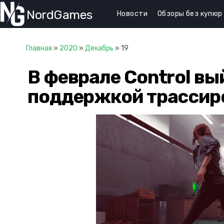
NordGames
Новости
Обзоры без купюр
Главная
»
2020
»
Декабрь
»
19
В феврале Control вый
поддержкой трассир