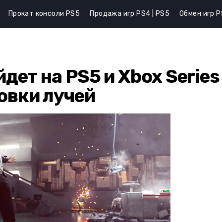
Прокат консоли PS5
Продажа игр PS4 | PS5
Обмен игр P
дет на PS5 и Xbox Series
овки лучей