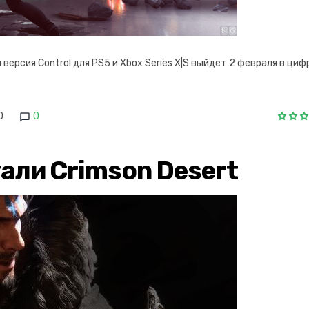
ерсия Control для PS5 и Xbox Series X|S выйдет 2 февраля в циф
0
0
али Crimson Desert