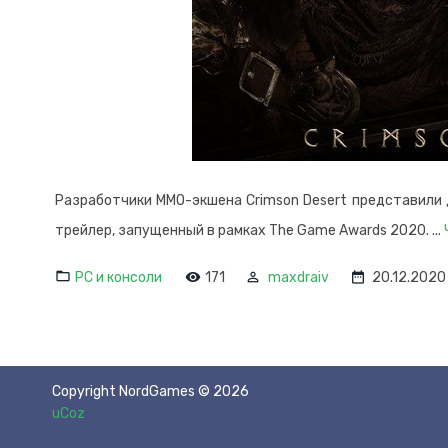
Разработчики MMO-экшена Crimson Desert представили 
трейлер, запущенный в рамках The Game Awards 2020.
...
PC и консоли
171
maxdraiv
20.12.2020
Copyright NordGames © 2026
uCoz