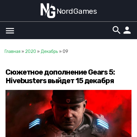
NordGames
search
person
menu
Главная
»
2020
»
Декабрь
»
09
Сюжетное дополнение Gears 5:
Hivebusters выйдет 15 декабря