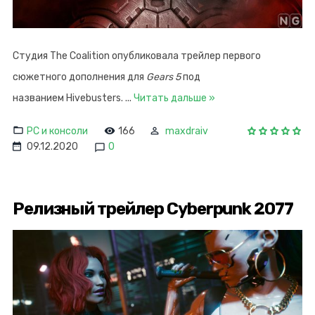
Студия The Coalition опубликовала трейлер первого
сюжетного дополнения для
Gears 5
под
названием Hivebusters.
...
Читать дальше »
PC и консоли
166
maxdraiv
09.12.2020
0
Релизный трейлер Cyberpunk 2077