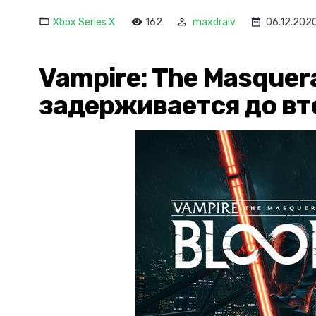
Xbox Series X
162
maxdraiv
06.12.202
Vampire: The Masquera
задерживается до вт