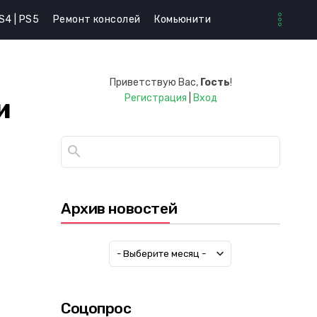
S4 | PS5
Ремонт консолей
Комьюнити
Приветствую Вас
,
Гость
!
Регистрация
|
Вход
и
Архив новостей
Соцопрос