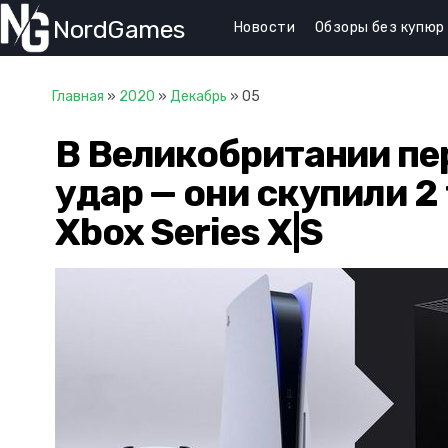
NordGames
Новости
Обзоры без купюр
Главная
»
2020
»
Декабрь
»
05
В Великобритании пе
удар — они скупили 2
Xbox Series X|S