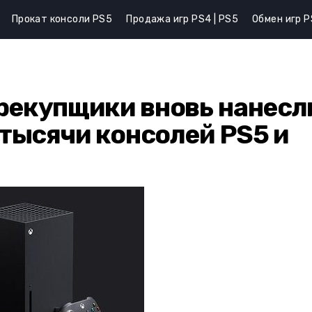
Прокат консоли PS5
Продажа игр PS4 | PS5
Обмен игр P
рекупщики вновь нанесл
 тысячи консолей PS5 и