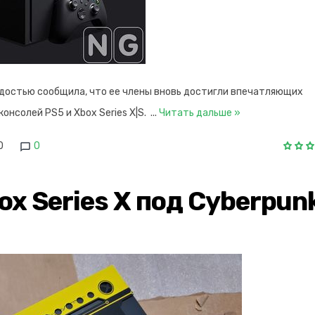
радостью сообщила, что ее члены вновь достигли впечатляющих
онсолей PS5 и Xbox Series X|S.
...
Читать дальше »
0
0
x Series X под Cyberpun