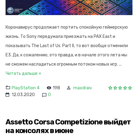
Коронавирус продолжает портить спокойную геймерскую
жизнь. То Sony передумала приезжать на PAX East и
показывать The Last of Us: Part II, то вот вообще отменили
Е3. Да, к сожалению, это правда, и в начале этого лета мы
не сможем насладиться огромным потоком новых игр.
...
Читать дальше »
PlayStation 4
198
maxdraiv
12.03.2020
0
Assetto Corsa Competizione выйдет
на консолях в июне