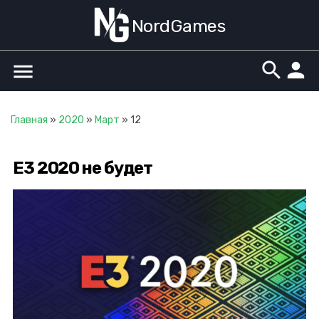
NordGames
search
person
menu
Главная
»
2020
»
Март
»
12
E3 2020 не будет