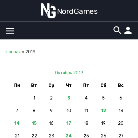
NordGames
search
person
menu
Главная
»
2019
Октябрь 2019
Пн
Вт
Ср
Чт
Пт
Сб
Вс
1
2
3
4
5
6
7
8
9
10
11
12
13
14
15
16
17
18
19
20
21
22
23
24
25
26
27